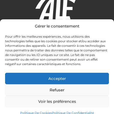
Gérer le consentement
Amitié Lérins Fondacio
Pour offrir les meilleures expériences, nous utilisons des
technologies telles que les cookies pour stocker et/ou accéder aux
informations des appareils. Le fait de consentir à ces technologies
Contact
nous permettra de traiter des données telles que le comportement
de navigation ou les ID uniques sur ce site. Le fait de ne pas
accueil.amitielerinsfondacio@gmail.com
consentir ou de retirer son consentement peut avoir un effet
07 88 73 39 82
négatif sur certaines caractéristiques et fonctions.
Ile St-Honorat - CS 10040 06414 Cannes Cedex
Accepter
Pages Légales
Mentions Légales
Refuser
Politique De Confidentialité
Politique De Cookies (UE)
Voir les préférences
Politique De Cookies
Politique De Confidentialité