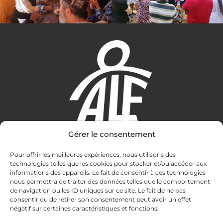
Gérer le consentement
Amitié Lérins Fondacio
Pour offrir les meilleures expériences, nous utilisons des
technologies telles que les cookies pour stocker et/ou accéder aux
informations des appareils. Le fait de consentir à ces technologies
Contact
nous permettra de traiter des données telles que le comportement
de navigation ou les ID uniques sur ce site. Le fait de ne pas
accueil.amitielerinsfondacio@gmail.com
consentir ou de retirer son consentement peut avoir un effet
07 88 73 39 82
négatif sur certaines caractéristiques et fonctions.
Ile St-Honorat - CS 10040 06414 Cannes Cedex