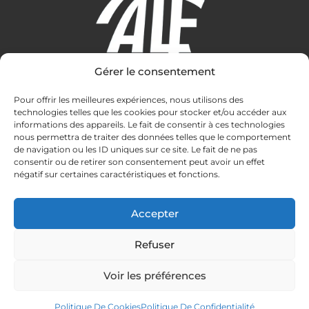
Gérer le consentement
Amitié Lérins Fondacio
Pour offrir les meilleures expériences, nous utilisons des
technologies telles que les cookies pour stocker et/ou accéder aux
informations des appareils. Le fait de consentir à ces technologies
Contact
nous permettra de traiter des données telles que le comportement
de navigation ou les ID uniques sur ce site. Le fait de ne pas
accueil.amitielerinsfondacio@gmail.com
consentir ou de retirer son consentement peut avoir un effet
07 88 73 39 82
négatif sur certaines caractéristiques et fonctions.
Ile St-Honorat - CS 10040 06414 Cannes Cedex
Pages Légales
Accepter
Mentions Légales
Refuser
Politique De Confidentialité
Politique De Cookies (UE)
Voir les préférences
Politique De Cookies
Politique De Confidentialité