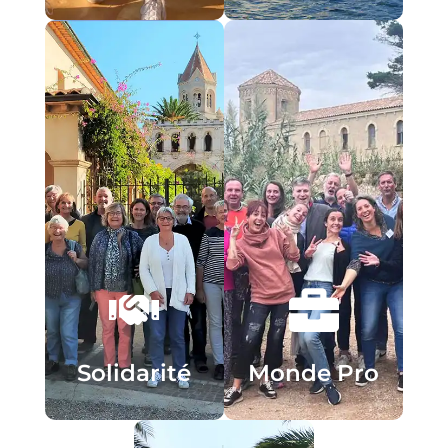
Découvrir
Découvrir
spirituelle.
ressourcer.
professionnelle et vie
Accueillir, partager, se
Concilier éthique
Solidarité
Monde Pro
Solidarité
Monde Pro